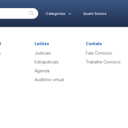
Categorias
Quem Somos
Imóveis
Home
Subcategoria
Esta
Apartamentos
l
Leilões
Contato
Eventos
Lote
Terreno
Fale Conosco
s
Judiciais
Fale Conosco
Faixa
Extrajudiciais
Trabalhe Conosco
Judiciais
Extrajudiciais
R$
Agenda
Auditório virtual