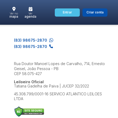
Entrar
Criar conta
Ver no
Ver
mapa
agenda
dos
Cidade
(83) 98675-2870
(83) 98675-2870
 de valor
Rua Doutor Manoel Lopes de Carvalho, 714, Ernesto
até
R$
Geisel, João Pessoa - PB
CEP 58.075-427
Pesquisar
Leiloeiro Oficial
Tatiana Gadelha de Paiva | JUCEP 32/2022