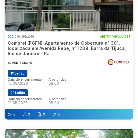
COD.
546 / 168/2026
ABERTO PARA LANCES
Comprei (PGFN): Apartamento de Cobertura nº 301,
localizada em Avenida Pepe, nº 1208, Barra da Tijuca,
Rio de Janeiro - RJ
SOMENTE ONLINE
1º Leilão
Data do encerramento
A partir das
15/08/2026
08:00
2º Leilão
Data do encerramento
A partir das
12/05/2027
08:00
0
0
0
0