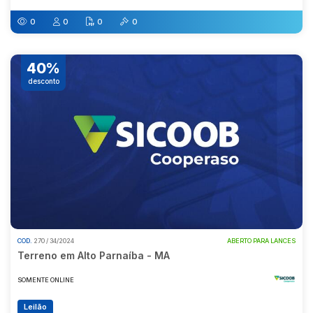
0
0
0
0
40%
desconto
COD.
270 / 34/2024
ABERTO PARA LANCES
Terreno em Alto Parnaíba - MA
SOMENTE ONLINE
Leilão