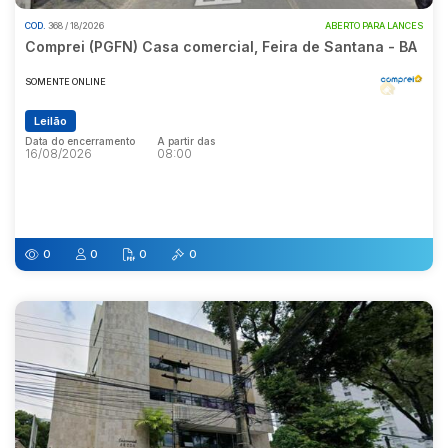
COD.
368 / 18/2026
ABERTO PARA LANCES
Comprei (PGFN) Casa comercial, Feira de Santana - BA
SOMENTE ONLINE
Leilão
Data do encerramento
A partir das
16/08/2026
08:00
Data do encerramento
A partir das
16/08/2026
08:00
0
0
0
0