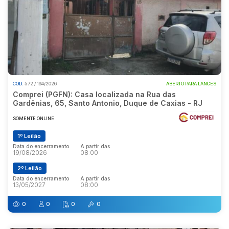
COD.
572 / 194/2026
ABERTO PARA LANCES
Comprei (PGFN): Casa localizada na Rua das
Gardênias, 65, Santo Antonio, Duque de Caxias - RJ
SOMENTE ONLINE
1º Leilão
Data do encerramento
A partir das
19/08/2026
08:00
2º Leilão
Data do encerramento
A partir das
13/05/2027
08:00
0
0
0
0