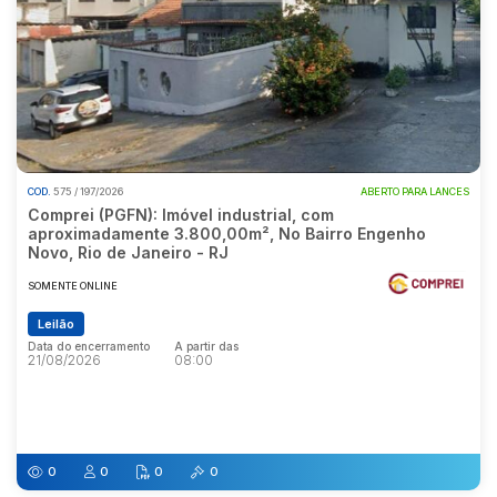
COD.
575 / 197/2026
ABERTO PARA LANCES
Comprei (PGFN): Imóvel industrial, com
aproximadamente 3.800,00m², No Bairro Engenho
Novo, Rio de Janeiro - RJ
SOMENTE ONLINE
Leilão
Data do encerramento
A partir das
21/08/2026
08:00
Data do encerramento
A partir das
21/08/2026
08:00
0
0
0
0