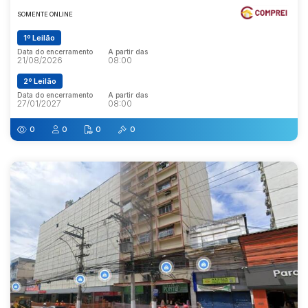
SOMENTE ONLINE
1º Leilão
Data do encerramento
A partir das
21/08/2026
08:00
2º Leilão
Data do encerramento
A partir das
27/01/2027
08:00
0
0
0
0