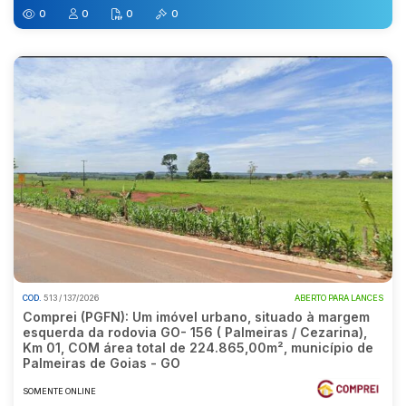
0
0
0
0
COD.
513 / 137/2026
ABERTO PARA LANCES
Comprei (PGFN): Um imóvel urbano, situado à margem
esquerda da rodovia GO- 156 ( Palmeiras / Cezarina),
Km 01, COM área total de 224.865,00m², município de
Palmeiras de Goias - GO
SOMENTE ONLINE