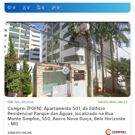
0
0
0
0
COD.
563 / 185/2026
ABERTO PARA LANCES
Comprei (PGFN): Apartamento 501, do Edifício
Residencial Parque das Águas, localizado na Rua
Monte Simplon, 550, Bairro Nova Suiça, Belo Horizonte
- MG
SOMENTE ONLINE