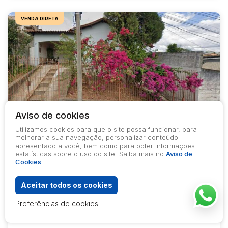
VENDA DIRETA
Aviso de cookies
Utilizamos cookies para que o site possa funcionar, para
melhorar a sua navegação, personalizar conteúdo
apresentado a você, bem como para obter informações
COD.
517 / 141/2026
ABERTO PARA LANCES
estatísticas sobre o uso do site. Saiba mais no
Aviso de
Comprei (PGFN): Casa residencial, com 130m², em
Cookies
Parque Boa Vista, Varginha - MG
SOMENTE ONLINE
Aceitar todos os cookies
Leilão
Preferências de cookies
Data do encerramento
A partir das
22/08/2026
08:00