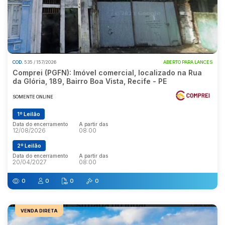
COD.
535 / 157/2026
ABERTO PARA LANCES
Comprei (PGFN): Imóvel comercial, localizado na Rua
da Glória, 189, Bairro Boa Vista, Recife - PE
SOMENTE ONLINE
1º Leilão
Data do encerramento
A partir das
12/08/2026
08:00
2º Leilão
Data do encerramento
A partir das
20/04/2027
08:00
0
0
0
0
VENDA DIRETA