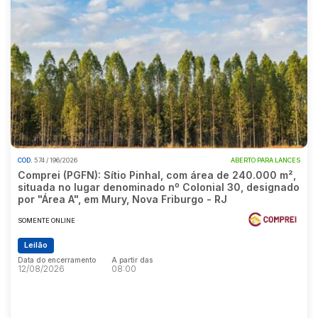
COD.
574 / 196/2026
ABERTO PARA LANCES
Comprei (PGFN): Sítio Pinhal, com área de 240.000 m²,
situada no lugar denominado nº Colonial 30, designado
por "Área A", em Mury, Nova Friburgo - RJ
SOMENTE ONLINE
Leilão
Data do encerramento
A partir das
12/08/2026
08:00
Data do encerramento
A partir das
12/08/2026
08:00