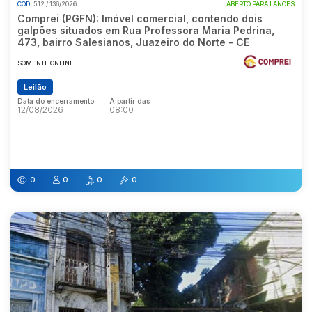
COD.
512 / 136/2026
ABERTO PARA LANCES
Comprei (PGFN): Imóvel comercial, contendo dois
galpões situados em Rua Professora Maria Pedrina,
473, bairro Salesianos, Juazeiro do Norte - CE
SOMENTE ONLINE
Leilão
Data do encerramento
A partir das
12/08/2026
08:00
Data do encerramento
A partir das
12/08/2026
08:00
0
0
0
0