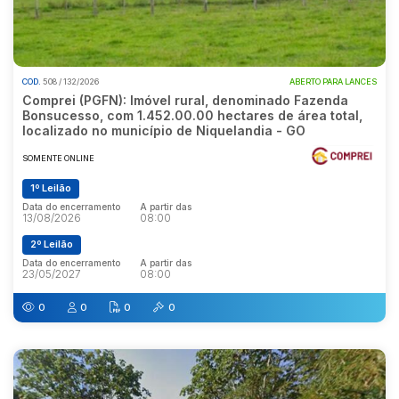
COD.
508 / 132/2026
ABERTO PARA LANCES
Comprei (PGFN): Imóvel rural, denominado Fazenda
Bonsucesso, com 1.452.00.00 hectares de área total,
localizado no município de Niquelandia - GO
SOMENTE ONLINE
1º Leilão
Data do encerramento
A partir das
13/08/2026
08:00
2º Leilão
Data do encerramento
A partir das
23/05/2027
08:00
0
0
0
0