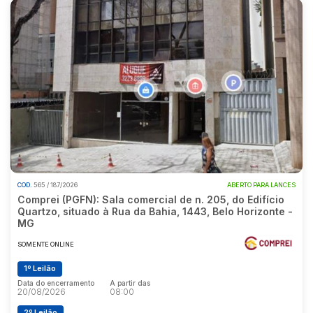
COD.
565 / 187/2026
ABERTO PARA LANCES
Comprei (PGFN): Sala comercial de n. 205, do Edifício
Quartzo, situado à Rua da Bahia, 1443, Belo Horizonte -
MG
SOMENTE ONLINE
1º Leilão
Data do encerramento
A partir das
20/08/2026
08:00
2º Leilão