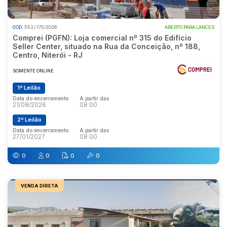
COD.
553 / 175/2026
ABERTO PARA LANCES
Comprei (PGFN): Loja comercial nº 315 do Edifício
Seller Center, situado na Rua da Conceição, nº 188,
Centro, Niterói - RJ
SOMENTE ONLINE
1º Leilão
Data do encerramento
A partir das
21/08/2026
08:00
2º Leilão
Data do encerramento
A partir das
27/01/2027
08:00
0
0
0
0
VENDA DIRETA