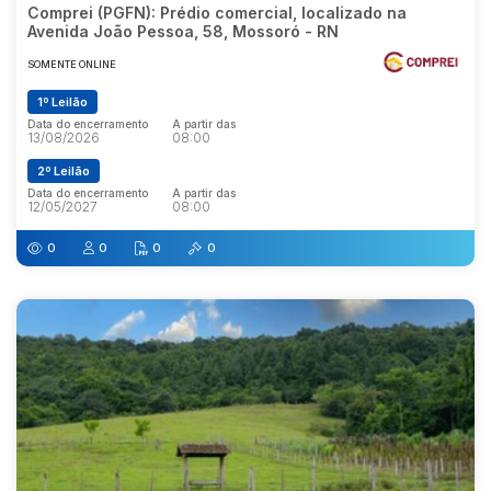
Comprei (PGFN): Prédio comercial, localizado na
Avenida João Pessoa, 58, Mossoró - RN
SOMENTE ONLINE
1º Leilão
Data do encerramento
A partir das
13/08/2026
08:00
2º Leilão
Data do encerramento
A partir das
12/05/2027
08:00
0
0
0
0