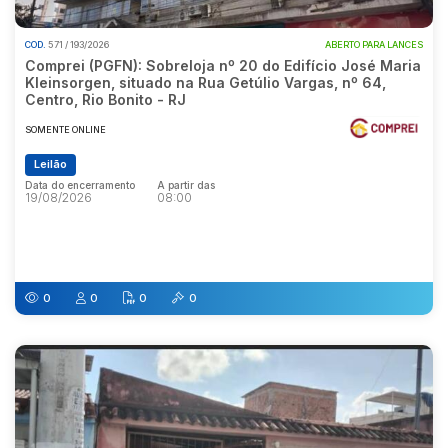
COD.
571 / 193/2026
ABERTO PARA LANCES
Comprei (PGFN): Sobreloja nº 20 do Edifício José Maria
Kleinsorgen, situado na Rua Getúlio Vargas, nº 64,
Centro, Rio Bonito - RJ
SOMENTE ONLINE
Leilão
Data do encerramento
A partir das
19/08/2026
08:00
Data do encerramento
A partir das
19/08/2026
08:00
0
0
0
0