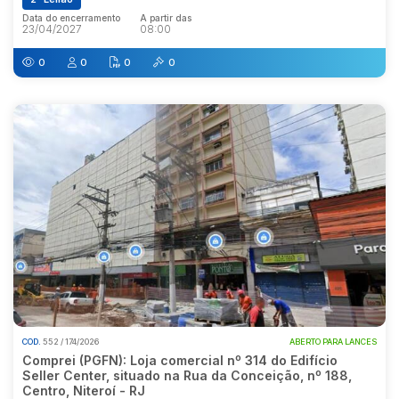
Data do encerramento
A partir das
23/04/2027
08:00
0
0
0
0
COD.
552 / 174/2026
ABERTO PARA LANCES
Comprei (PGFN): Loja comercial nº 314 do Edifício
Seller Center, situado na Rua da Conceição, nº 188,
Centro, Niteroí - RJ