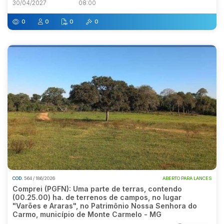
30/04/2027
08:00
0
0
0
0
COD.
564 / 186/2026
ABERTO PARA LANCES
Comprei (PGFN): Uma parte de terras, contendo
(00.25.00) ha. de terrenos de campos, no lugar
"Varões e Araras", no Patrimônio Nossa Senhora do
Carmo, município de Monte Carmelo - MG