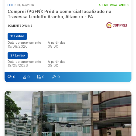
COD.
523 / 147/2026
ABERTO PARA LANCES
Comprei (PGFN): Prédio comercial localizado na
Travessa Lindolfo Aranha, Altamira - PA
SOMENTE ONLINE
1º Leilão
Data do encerramento
A partir das
15/08/2026
08:00
2º Leilão
Data do encerramento
A partir das
18/09/2026
08:00
0
0
0
0